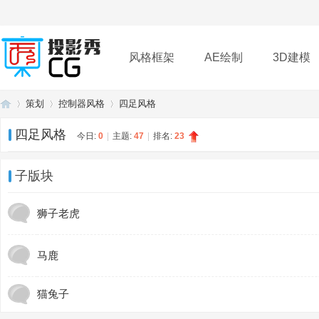
风格框架
AE绘制
3D建模
策划
控制器风格
四足风格
插件
帮助
下载
四足风格
今日:
0
|
主题:
47
|
排名:
23
投
»
›
›
子版块
狮子老虎
马鹿
猫兔子
影