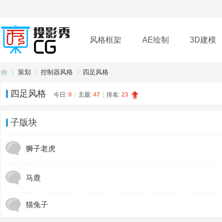
风格框架
AE绘制
3D建模
策划
控制器风格
四足风格
插件
帮助
下载
四足风格
今日:
0
|
主题:
47
|
排名:
23
投
»
›
›
子版块
狮子老虎
马鹿
猫兔子
影