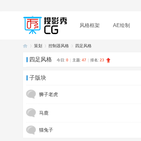
风格框架
AE绘制
策划
控制器风格
四足风格
插件
帮助
下载
四足风格
今日:
0
|
主题:
47
|
排名:
23
投
»
›
›
子版块
狮子老虎
马鹿
猫兔子
影