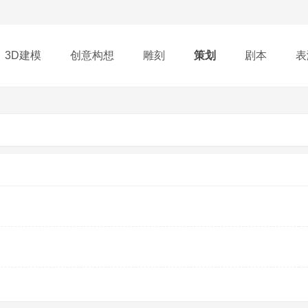
3D建模
创意构想
雕刻
策划
剧本
表