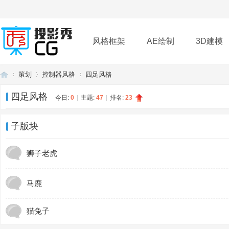
风格框架
AE绘制
3D建模
策划
控制器风格
四足风格
插件
帮助
下载
四足风格
今日:
0
|
主题:
47
|
排名:
23
投
»
›
›
子版块
狮子老虎
马鹿
猫兔子
影