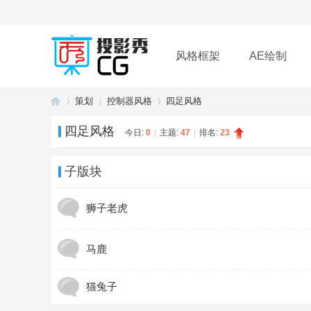
风格框架
AE绘制
策划
控制器风格
四足风格
插件
帮助
下载
四足风格
今日:
0
|
主题:
47
|
排名:
23
投
»
›
›
子版块
狮子老虎
马鹿
猫兔子
影