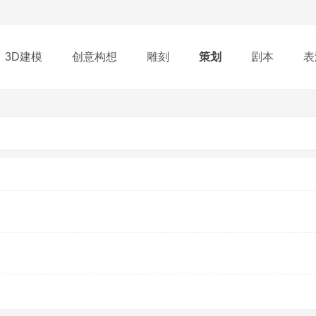
3D建模
创意构想
雕刻
策划
剧本
表