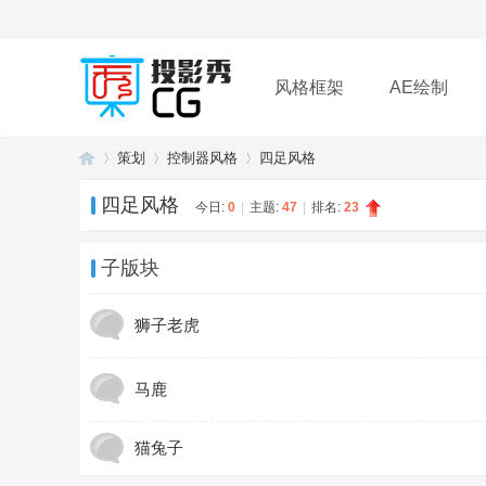
风格框架
AE绘制
策划
控制器风格
四足风格
插件
帮助
下载
四足风格
今日:
0
|
主题:
47
|
排名:
23
投
»
›
›
子版块
狮子老虎
马鹿
猫兔子
影