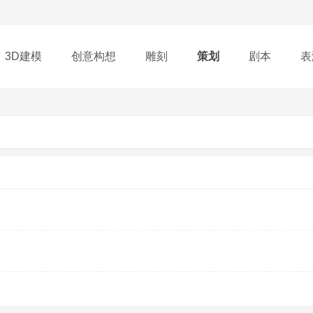
3D建模
创意构想
雕刻
策划
剧本
表