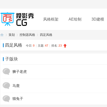
风格框架
AE绘制
3D建模
策划
控制器风格
四足风格
插件
帮助
下载
四足风格
今日:
0
|
主题:
47
|
排名:
23
投
»
›
›
子版块
狮子老虎
马鹿
猫兔子
影