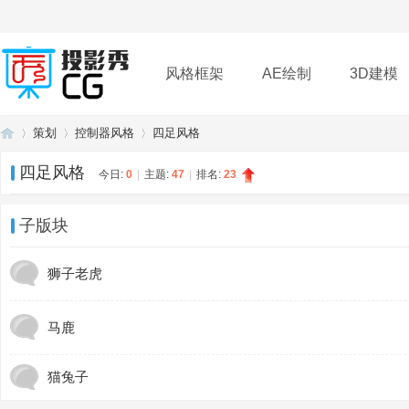
风格框架
AE绘制
3D建模
策划
控制器风格
四足风格
插件
帮助
下载
四足风格
今日:
0
|
主题:
47
|
排名:
23
投
»
›
›
子版块
狮子老虎
马鹿
猫兔子
影