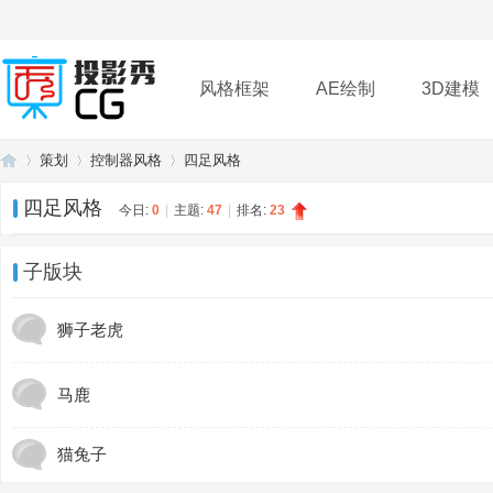
风格框架
AE绘制
3D建模
策划
控制器风格
四足风格
插件
帮助
下载
四足风格
今日:
0
|
主题:
47
|
排名:
23
投
»
›
›
子版块
狮子老虎
马鹿
猫兔子
影