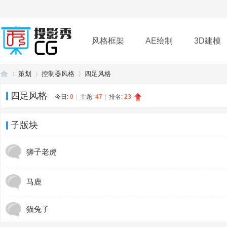
风格框架
AE绘制
3D建模
策划
控制器风格
四足风格
插件
帮助
下载
四足风格
今日:
0
|
主题:
47
|
排名:
23
投
»
›
›
子版块
狮子老虎
马鹿
猫兔子
影