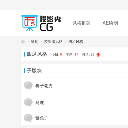
风格框架
AE绘制
策划
控制器风格
四足风格
插件
帮助
下载
四足风格
今日:
0
|
主题:
47
|
排名:
23
投
»
›
›
子版块
狮子老虎
马鹿
猫兔子
影