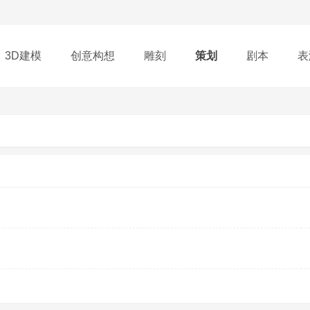
3D建模
创意构想
雕刻
策划
剧本
表