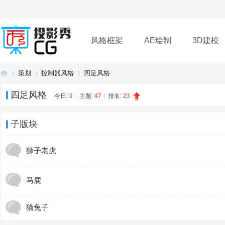
风格框架
AE绘制
3D建模
策划
控制器风格
四足风格
插件
帮助
下载
四足风格
今日:
0
|
主题:
47
|
排名:
23
投
»
›
›
子版块
狮子老虎
马鹿
猫兔子
影