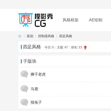
风格框架
AE绘制
策划
控制器风格
四足风格
插件
帮助
下载
四足风格
今日:
0
|
主题:
47
|
排名:
23
投
»
›
›
子版块
狮子老虎
马鹿
猫兔子
影