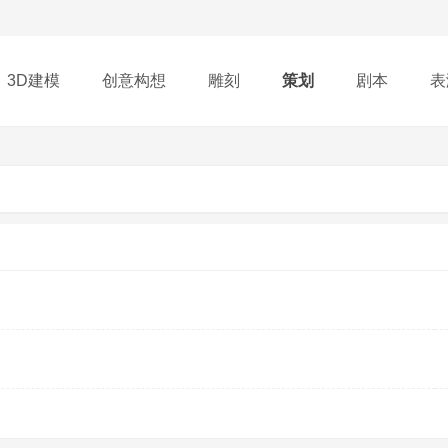
3D建模
创意构想
雕刻
策划
剧本
表