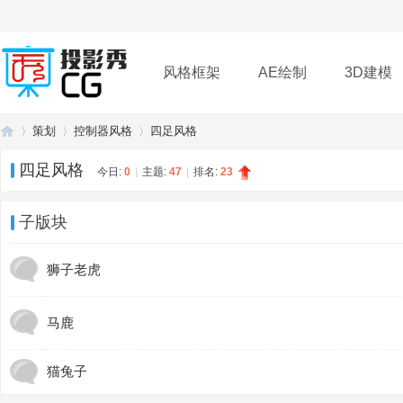
风格框架
AE绘制
3D建模
策划
控制器风格
四足风格
插件
帮助
下载
四足风格
今日:
0
|
主题:
47
|
排名:
23
投
»
›
›
子版块
狮子老虎
马鹿
猫兔子
影