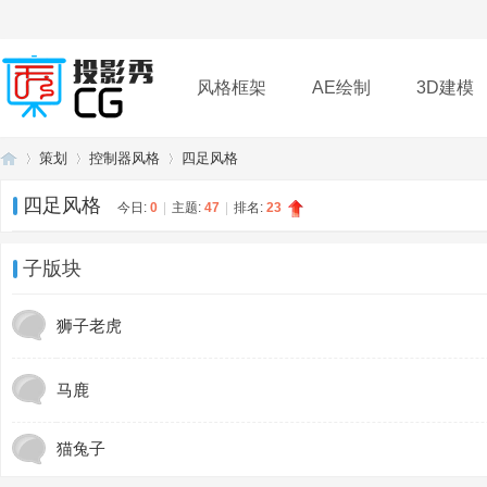
风格框架
AE绘制
3D建模
策划
控制器风格
四足风格
插件
帮助
下载
四足风格
今日:
0
|
主题:
47
|
排名:
23
投
»
›
›
子版块
狮子老虎
马鹿
猫兔子
影