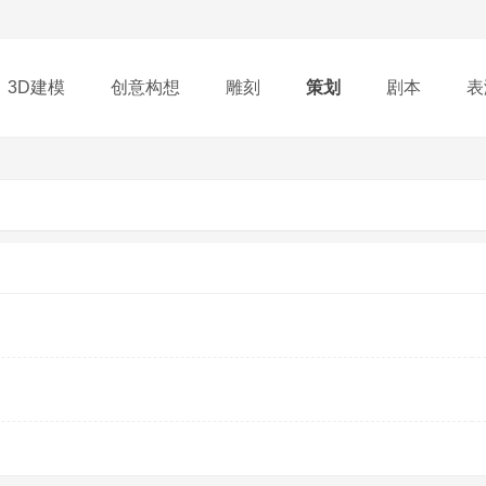
3D建模
创意构想
雕刻
策划
剧本
表