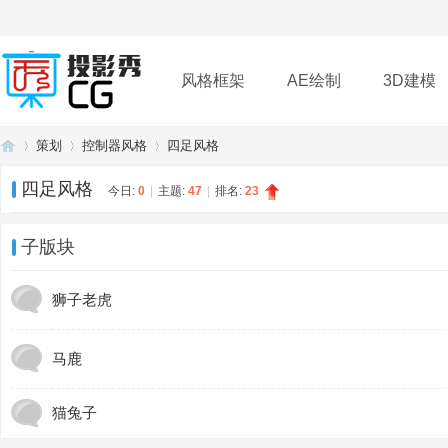
风格框架
AE绘制
3D建模
策划
控制器风格
四足风格
插件
帮助
下载
四足风格
今日:
0
|
主题:
47
|
排名:
23
投
»
›
›
子版块
狮子老虎
马鹿
猫兔子
影