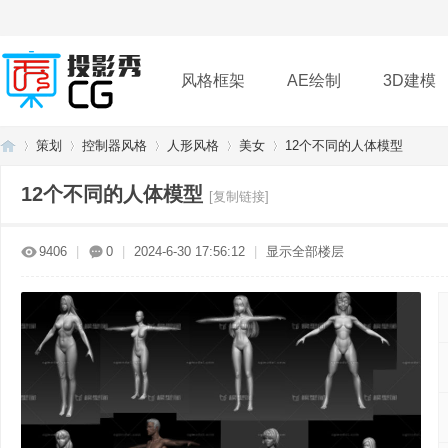
风格框架
AE绘制
3D建模
策划
控制器风格
人形风格
美女
12个不同的人体模型
插件
帮助
下载
12个不同的人体模型
[复制链接]
投
»
›
›
›
›
9406
|
0
|
2024-6-30 17:56:12
|
显示全部楼层
影