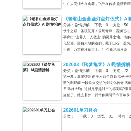
生在人间烟火在食养，飞升在传承 剧情插画次画
角色与表演：人物剪影：大禹，商汤，纣王 c
效：
《老君山金鼎圣灯点灯仪式》AI
分类：剧情拆解 下载：0 浏览：56 时间
伏牛之巅，圣境初开！云绕青峰，露润苍松
孕育出 “山养人、人敬山” 的灵秀之地。
化登仙。那份未散的道韵，藏于山石，凝为
千古，万重福泽赋大千。） 今夜风清月朗
秀
同契盛典： 周天斗母揽星河铸灯魄：（星
灯，愿君福寿延千丈）。后土母掬伏牛灵土
202603《踏梦龟莱》AI剧情拆解
（清露灵韵护灯，愿君此行皆如意）。碧霞
分类：剧情拆解 下载：0 浏览：72 时间
启圣灯华章。 圣灯燃起，光映群山，青鸾
第一幕：葛溪铸剑 两千六百年前 欧冶子 
老君藏于自然的道法之光，是五母庇佑苍生的
紫的刹那间 一段铁火交织的剑文化传奇 凿
美。 愿圣光涤荡尘嚣，福满栾川，道韵长存；
爷!风好大!这..这就是穿越时空的感觉吗?
剧情插画主画面（合成画面）： 剧情插画次画
坐稳了。此去非梦，我带你回两千六百年前，
背景画面：
弋阳?那里是有餐殄盛宴，还是有绝世宝贝啊
的，且远超你想象，等你亲眼见了，便知何为
202601单刀赴会
方
想立刻看看，两千多年前的这片土地，究竞是何
分类： 下载：0 浏览：81 时间：2026
见这纵横的剑纹，也是子民生息的阡陌:也会
宋末年 元兵大举攻宋 弋阳爱国诗人谢叠山