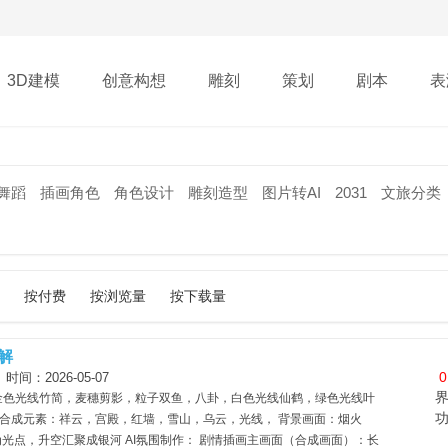
3D建模
创意构想
雕刻
策划
剧本
表
舞蹈
插画角色
角色设计
雕刻造型
图片转AI
2031
文旅分类
按付费
按浏览量
按下载量
解
0
：2026-05-07
，金色光线竹简，麦穗剪影，粒子双鱼，八卦，白色光线仙鹤，绿色光线叶
景合成元素：祥云，宫殿，红墙，雪山，乌云，光线， 背景画面：烟火
为光点，升空汇聚成银河 AI氛围制作： 剧情插画主画面（合成画面）：长