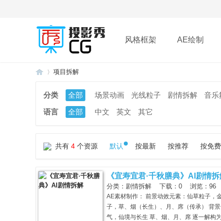
风格框架
AE绘制
项目拆解
插件
帮助
下载
分类
全部
场景动画
光线粒子
剧情拆解
音乐
语言
全部
中文
英文
其它
投
»
共有
4
个资源
默认
按最新
按推荐
按免费
《宜寿宜君·千秋膳典》AI剧情拆
分类：剧情拆解 下载：0 浏览：96 时间
AE素材制作： 前景动效元素：仙草粒子
子，草、烟（长生）、月、席（传承） 背
影
气，仙境与长生 草、烟、月、席 逐一解构