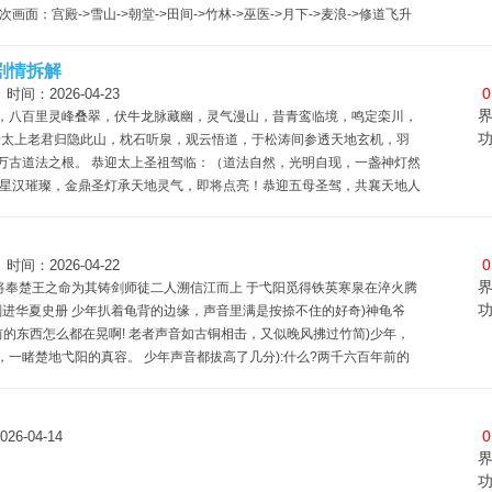
面：宫殿->雪山->朝堂->田间->竹林->巫医->月下->麦浪->修道飞升
g模型制作可能性： AI生成具有仙侠特色的场景： C4D专辑与MAX特
剧情拆解
0
：2026-04-23
，八百里灵峰叠翠，伏牛龙脉藏幽，灵气漫山，昔青鸾临境，鸣定栾川，
 相传太上老君归隐此山，枕石听泉，观云悟道，于松涛间参透天地玄机，羽
万古道法之根。 恭迎太上圣祖驾临：（道法自然，光明自现，一盏神灯然
，星汉璀璨，金鼎圣灯承天地灵气，即将点亮！恭迎五母圣驾，共襄天地人
河天光润灯，愿君前路皆璀璨）。瑶池金母撷月华润灯髓：（月华清润凝
安灯魂，（大地厚泽安灯，愿君步履皆安稳）。九天玄女拾清露护灯仪，
元君携祥云沐灯辉，（祥云福泽沐灯，愿君福暖伴晨昏）。 以天地灵气，
0
：2026-04-22
绕灯，松涛和鸣。伏牛灵气与灯火相融，漫过金顶，福泽四方。这灯火，是
干将奉楚王之命为其铸剑师徒二人溯信江而上 于弋阳觅得铁英寒泉在淬火腾
祥瑞之光，更是世人向善向道的虔诚之光，尽显 “道法自然” 的至真至
刻进华夏史册 少年扒着龟背的边缘，声音里满是按捺不住的好奇)神龟爷
愿天地人和，苍生安康，盛世永安！ —— 燃灯！ 光线粒子： AI素材：
眼前的东西怎么都在晃啊! 老者声音如古铜相击，又似晚风拂过竹简)少年，
面： 角色与表演： cg可能性： AE元素分类： 前景元素： 背景元素：
一睹楚地弋阳的真容。 少年声音都拔高了几分):什么?两千六百年前的
?我得开下导航，别迷路回不来了。 老者:莫急，莫急。宝贝自然是有
一眼千年，不虚此行。 少年:神龟爷爷!那您再快点!我已经等不及了，真
等模样! 干将(低声):楚王会记得这剑的来处吗? 欧冶子(抚剑纹):他会看
0
-04-14
知道这厚重的剑脊，要托起的，是乱世里的人心。 第二幕：寒梅烙雪 南
在家乡率众抗元延绵的武夷山下 风雪染白了英雄的双鬓 热血映透了万树红