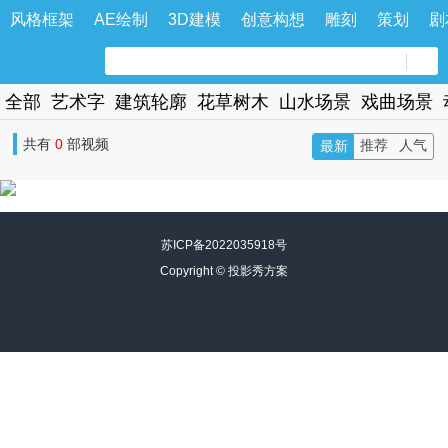
风格框架
AE绘制
3D建模
创意构想
雕刻
策划
剧
全部
艺术字
建筑轮廓
花草树木
山水场景
戏曲场景
共有
0
部视频
推荐
人气
最新
苏ICP备2022035918号
Copyright ©
投影秀方案