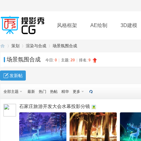
风格框架
AE绘制
3D建模
策划
渲染与合成
场景氛围合成
插件
帮助
下载
场景氛围合成
今日:
0
|
主题:
20
|
排名:
9
投
»
›
›
发新帖
全部主题
最新
热门
热帖
精华
更多
石家庄旅游开发大会水幕投影分镜
影