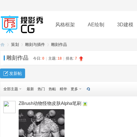
风格框架
AE绘制
3D建模
策划
雕刻与插件
雕刻作品
插件
帮助
下载
雕刻作品
今日:
0
|
主题:
18
|
排名:
7
投
»
›
›
发新帖
全部主题
最新
热门
热帖
精华
更多
ZBrush动物怪物皮肤Alpha笔刷
影