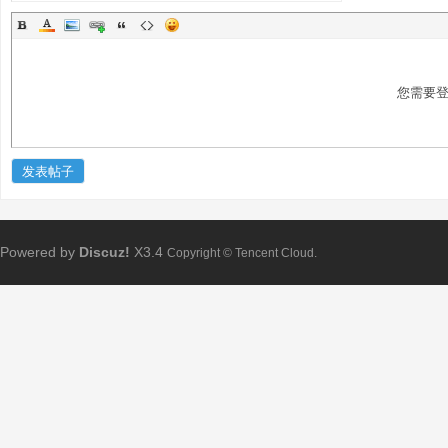
您需要
发表帖子
Powered by
Discuz!
X3.4
Copyright © Tencent Cloud.